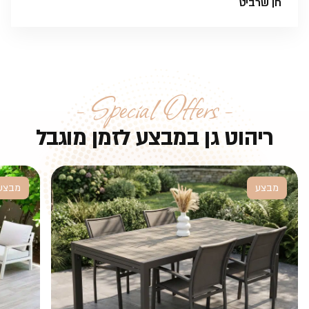
− Special Offers −
ריהוט גן במבצע לזמן מוגבל
מבצע
מבצע
מערכת גן Marcel
פינת ישיבה Alma 