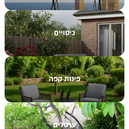
כיסויים
פינות קפה
ערסלים