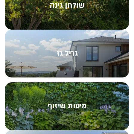
שולחן גינה
גריל גז
מיטות שיזוף