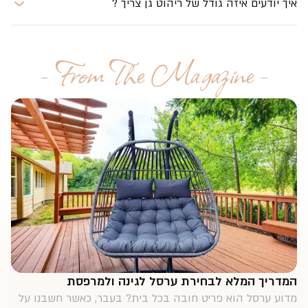
מדידה פשוט וגיר. עם הגיר ניתן לצייר את השטח שהרהיטים
− From The Magazine −
עתידים לתפוס בגינה ולהבין אם אתם עושים שימוש אופטימאלי
בשטח הגינה מבלי לדחוס יותר מדי. חשוב לבחור ריהוט
שמשאיר גם שטח פנוי ולא משתלט לחלוטין על כל שטח הגינה.
עוד נדגיש כי חשוב לתכנן מראש אילו רהיטים אנו מעוניינים
למקם בחלל המיועד ולפיכך לתכנן את גודל הריהוט באופן
אופטימלי.
המדריך המלא לבחירת ערסל לגינה ולמרפסת
מדוע ערסל הוא פריט חובה בכל בית? בעבר, כאשר חשבנו על
ערסלים, דמיינו בעיקר פיסת בד פשוטה הקשורה בין שני...