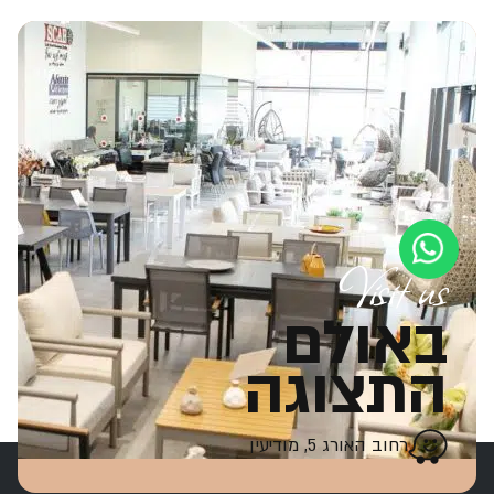
Visit us
באולם
התצוגה
רחוב האורג 5, מודיעין
יצירת קשר