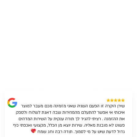
Outdoor Living.
Designed Right
אודות SCAB
ב-SCAB אנחנו מאמינים שריהוט גינה צריך לעשות הרבה יותר
מלהיראות טוב.
הוא צריך להרגיש נכון. להחזיק לאורך שנים. ולהתאים בצורה טבעית
לאופן שבו אתם חיים את החוץ.
כל פריט מתוכנן בקווים נקיים. מחומרים עמידים. ומתוך הבנה עמוקה
של חללי חוץ אמיתיים.
שירות אדיב וסבלני. מוצרים איכותיים שמחזיקים מעמד שנים.
מרוצה מאוד וללא ספק אחזור
Tzlil Maor